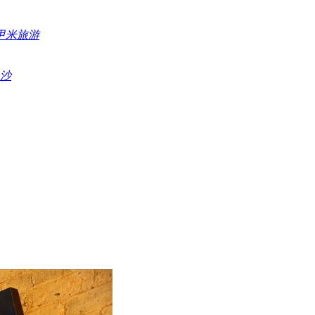
甲米旅游
沙