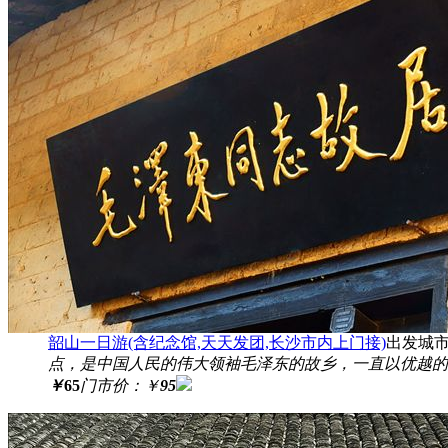
韶山一日游(含纪念馆,天天发团,长沙市内上门接)
出发城
点，是中国人民的伟大领袖毛泽东的故乡，一直以优越的
￥
65
门市价：
￥
95