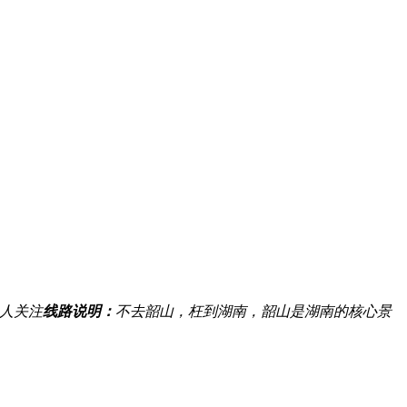
人关注
线路说明：
不去韶山，枉到湖南，韶山是湖南的核心景