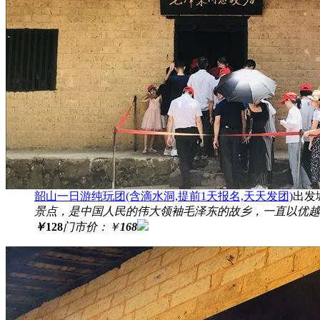
韶山一日游纯玩团(含滴水洞,提前1天报名,天天发团)
出发
景点，是中国人民的伟大领袖毛泽东的故乡，一直以优越
￥
128
门市价：
￥
168