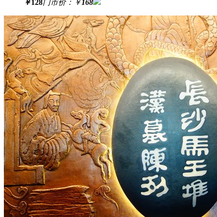
￥
128
门市价：
￥
168