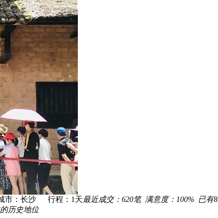
城市：长沙 行程：
1
天
最近成交：
620
笔 满意度：
100%
已有
8
的历史地位