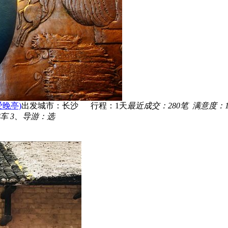
晚亭)
出发城市：长沙 行程：
1
天
最近成交：
280
笔 满意度：
车 3、导游：选