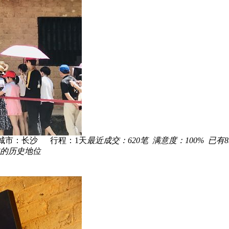
城市：长沙 行程：
1
天
最近成交：
620
笔 满意度：
100%
已有
8
的历史地位