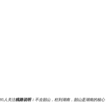
95
人关注
线路说明：
不去韶山，枉到湖南，韶山是湖南的核心