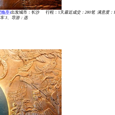
晚亭)
出发城市：长沙 行程：
1
天
最近成交：
280
笔 满意度：
车 3、导游：选