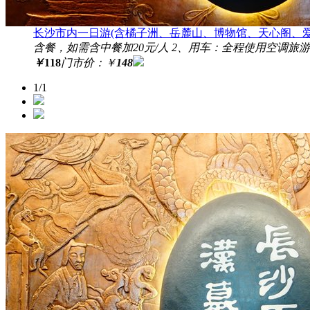
长沙市内一日游(含橘子洲、岳麓山、博物馆、天心阁、爱
含餐，如需含中餐加20元/人 2、用车：全程使用空调旅游
￥
118
门市价：
￥
148
1/1