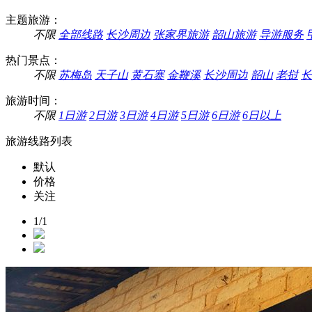
主题旅游：
不限
全部线路
长沙周边
张家界旅游
韶山旅游
导游服务
热门景点：
不限
苏梅岛
天子山
黄石寨
金鞭溪
长沙周边
韶山
老挝
长
旅游时间：
不限
1日游
2日游
3日游
4日游
5日游
6日游
6日以上
旅游线路列表
默认
价格
关注
1/1