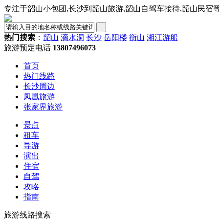
专注于韶山小包团,长沙到韶山旅游,韶山自驾车接待,韶山民宿
热门搜索
：
韶山
滴水洞
长沙
岳阳楼
衡山
湘江游船
旅游预定电话
13807496073
首页
热门线路
长沙周边
凤凰旅游
张家界旅游
景点
租车
导游
演出
住宿
自驾
攻略
指南
旅游线路搜索