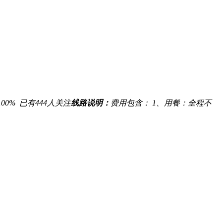
100%
已有
444
人关注
线路说明：
费用包含： 1、用餐：全程不