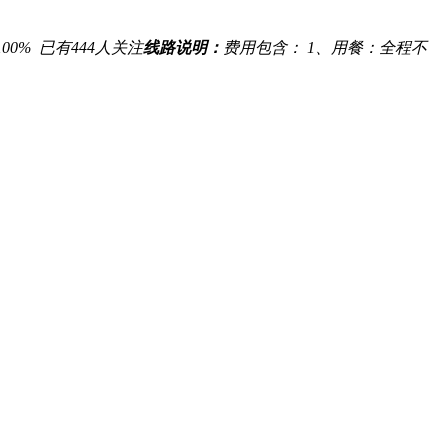
100%
已有
444
人关注
线路说明：
费用包含： 1、用餐：全程不