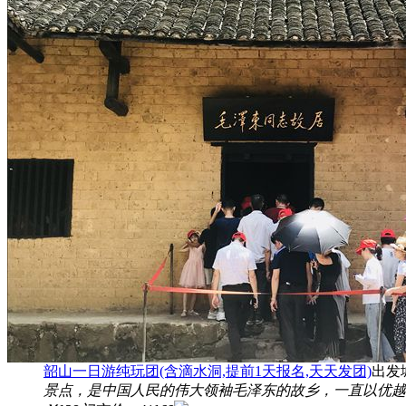
韶山一日游纯玩团(含滴水洞,提前1天报名,天天发团)
出发
景点，是中国人民的伟大领袖毛泽东的故乡，一直以优越