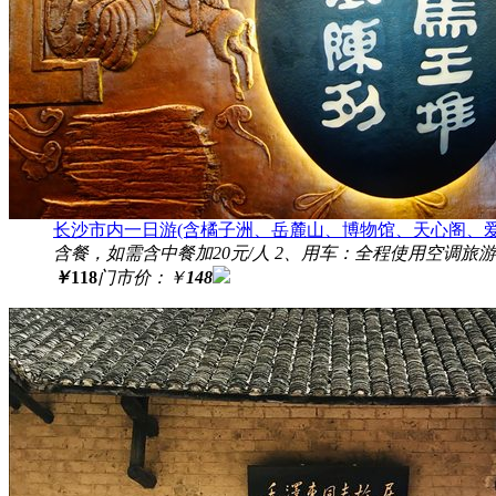
长沙市内一日游(含橘子洲、岳麓山、博物馆、天心阁、爱
含餐，如需含中餐加20元/人 2、用车：全程使用空调旅游
￥
118
门市价：
￥
148