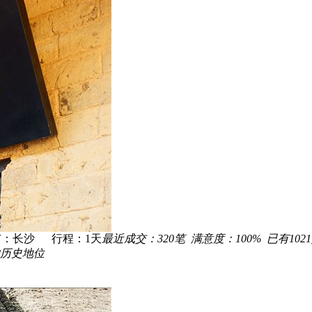
市：长沙 行程：
1
天
最近成交：
320
笔 满意度：
100%
已有
1021
历史地位