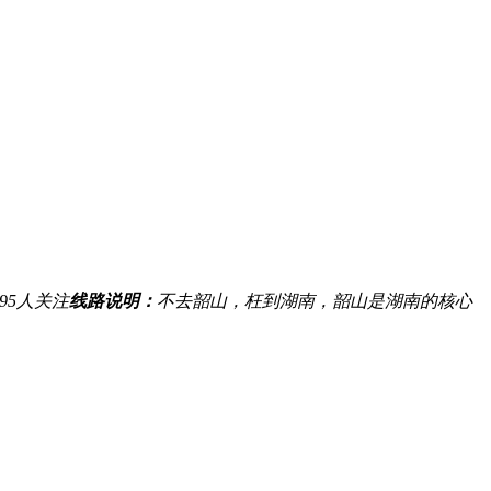
95
人关注
线路说明：
不去韶山，枉到湖南，韶山是湖南的核心