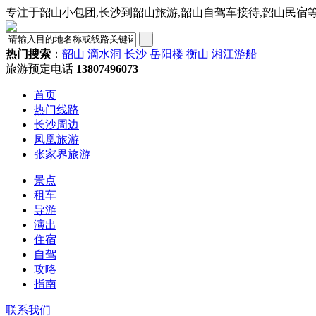
专注于韶山小包团,长沙到韶山旅游,韶山自驾车接待,韶山民宿
热门搜索
：
韶山
滴水洞
长沙
岳阳楼
衡山
湘江游船
旅游预定电话
13807496073
首页
热门线路
长沙周边
凤凰旅游
张家界旅游
景点
租车
导游
演出
住宿
自驾
攻略
指南
联系我们