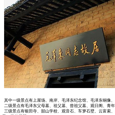
其中一级景点有上屋场、南岸、毛泽东纪念馆、毛泽东铜像、
二级景点有毛泽东父母墓、祖父墓、曾祖父墓、观日阁、青年
三级景点有银田寺、韶山学校、观音石、车箩石壁、云富索、