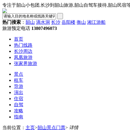
专注于韶山小包团,长沙到韶山旅游,韶山自驾车接待,韶山民宿
热门搜索
：
韶山
滴水洞
长沙
岳阳楼
衡山
湘江游船
旅游预定电话
13807496073
首页
热门线路
长沙周边
凤凰旅游
张家界旅游
景点
租车
导游
演出
住宿
自驾
攻略
指南
当前位置：
主页
>
韶山景点门票
>
详情