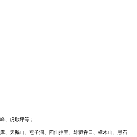
峰、虎歇坪等；
库、天鹅山、燕子洞、四仙抬宝、雄狮吞日、樟木山、黑石